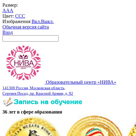
Размер:
A
A
A
Цвет:
C
C
C
Изображения
Вкл.
Выкл.
Обычная версия сайта
Вход
Образовательный центр «НИВА»
141300 Россия, Московская область,
Сергиев Посад, пр. Красной Армии, д. 92
36 лет в сфере образования