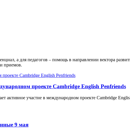
енциал, а для педагогов – помощь в направлении вектора разви
и приемов.
ународном проекте Cambridge English Penfriends
т активное участие в международном проекте Cambridge English
енные 9 мая