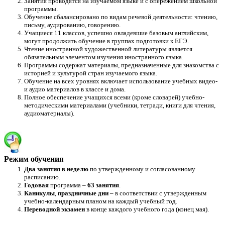
Занятия проводятся на изучаемом языке и с опережением школьной
программы.
Обучение сбалансировано по видам речевой деятельности: чтению,
письму, аудированию, говорению.
Учащиеся 11 классов, успешно овладевшие базовым английским,
могут продолжить обучение в группах подготовки к ЕГЭ.
Чтение иностранной художественной литературы является
обязательным элементом изучения иностранного языка.
Программы содержат материалы, предназначенные для знакомства с
историей и культурой стран изучаемого языка.
Обучение на всех уровнях включает использование учебных видео-
и аудио материалов в классе и дома.
Полное обеспечение учащихся всеми (кроме словарей) учебно-
методическими материалами (учебники, тетради, книги для чтения,
аудиоматериалы).
Режим обучения
Два занятия в неделю
по утвержденному и согласованному
расписанию.
Годовая
программа –
63 занятия
.
Каникулы
,
праздничные дни
– в соответствии с утвержденным
учебно-календарным планом на каждый учебный год.
Переводной экзамен
в конце каждого учебного года (конец мая).