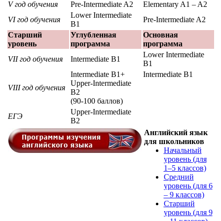
V год обучения
Pre-Intermediate A2
Elementary A1 – A2
Lower Intermediate
VI год обучения
Pre-Intermediate A2
B1
Старший
Углубленная
Основная
уровень
программа
программа
Lower Intermediate
VII год обучения
Intermediate B1
B1
Intermediate B1+
Intermediate B1
Upper-Intermediate
VIII год обучения
B2
(90-100 баллов)
Upper-Intermediate
ЕГЭ
B2
Английский язык
для школьников
Начальный
уровень (для
1–5 классов)
Средний
уровень (для 6
– 9 классов)
Старший
уровень (для 9