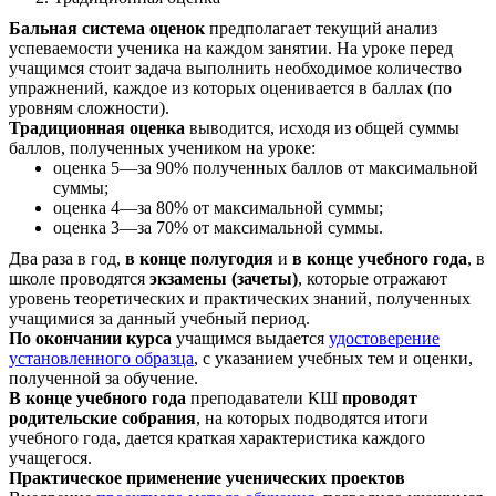
Бальная система оценок
предполагает текущий анализ
успеваемости ученика на каждом занятии. На уроке перед
учащимся стоит задача выполнить необходимое количество
упражнений, каждое из которых оценивается в баллах (по
уровням сложности).
Традиционная оценка
выводится, исходя из общей суммы
баллов, полученных учеником на уроке:
оценка 5—за 90% полученных баллов от максимальной
суммы;
оценка 4—за 80% от максимальной суммы;
оценка 3—за 70% от максимальной суммы.
Два раза в год,
в конце полугодия
и
в конце учебного года
, в
школе проводятся
экзамены (зачеты)
, которые отражают
уровень теоретических и практических знаний, полученных
учащимися за данный учебный период.
По окончании курса
учащимся выдается
удостоверение
установленного образца
, с указанием учебных тем и оценки,
полученной за обучение.
В конце учебного года
преподаватели КШ
проводят
родительские собрания
, на которых подводятся итоги
учебного года, дается краткая характеристика каждого
учащегося.
Практическое применение ученических проектов