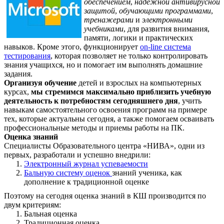
обеспечением
,
надежной антивирусной
защитой
,
обучающими программами
,
тренажерами
и
электронными
учебниками
, для развития внимания,
памяти, логики и практических
навыков. Кроме этого, функционирует
on-line система
тестирования
, которая позволяет не только контролировать
знания учащихся, но и помогает им выполнять домашние
задания.
Организуя обучение
детей и взрослых на компьютерных
курсах,
мы стремимся максимально приблизить учебную
деятельность к потребностям сегодняшнего дня
, учить
навыкам самостоятельного освоения программ на примере
тех, которые актуальны сегодня, а также помогаем осваивать
профессиональные методы и приемы работы на ПК.
Оценка знаний
Специалисты Образовательного центра «НИВА», одни из
первых, разработали и успешно внедрили:
Электронный журнал успеваемости
Бальную систему оценок
знаний ученика, как
дополнение к традиционной оценке
Поэтому на сегодня оценка знаний в КШ производится по
двум критериям:
Бальная оценка
Традиционная оценка