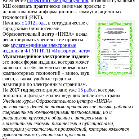
Внедрение
проектного метода обучения
, позволило учащимся
КШ создавать практически значимые проекты с
использованием информационно – коммуникационных
технологий (ИКТ).
Начиная
с 2012 года
, в сотрудничестве с
городскими библиотеками,
Образовательный центр «НИВА» начал
регистрировать ученические проекты
как
мультимедийные электронные
издания
в
ФГУП НТЦ «Информрегистр»
.
Мультимедийное электронное издание
–
это новая форма издания, которая может
включать в себя элементы современных
компьютерных технологий – видео, звук,
флеш, а также удобные средства
навигации по электронным страницам.
На
2017 год
зарегистрировано уже
15 работ
, которые
пополнили фонды четырех ведущих библиотек страны.
Учебные курсы Образовательного центра «НИВА»
развивают у детей не только практические навыки работы с
современными компьютерными технологиями, но и
расширяют кругозор в общении с интересными и
знаменитыми людьми, писателями и публицистами,
авторами увлекательных произведений, которые являются
руководителями ученических проектов.