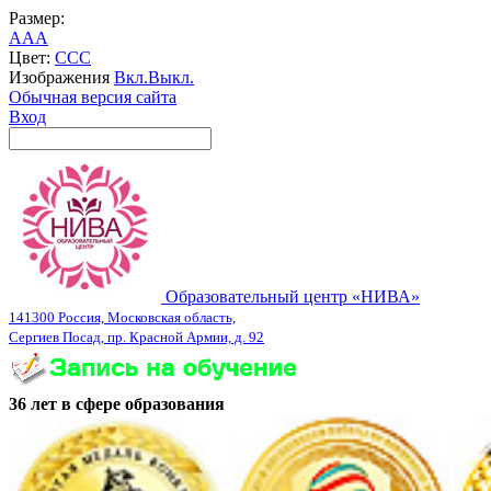
Размер:
A
A
A
Цвет:
C
C
C
Изображения
Вкл.
Выкл.
Обычная версия сайта
Вход
Образовательный центр «НИВА»
141300 Россия, Московская область,
Сергиев Посад, пр. Красной Армии, д. 92
36 лет в сфере образования