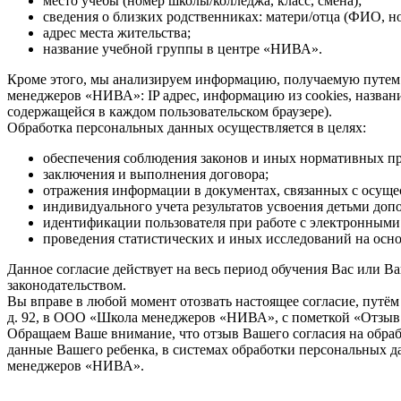
место учебы (номер школы/колледжа, класс, смена);
сведения о близких родственниках: матери/отца (ФИО, н
адрес места жительства;
название учебной группы в центре «НИВА».
Кроме этого, мы анализируем информацию, получаемую путем
менеджеров «НИВА»: IP адрес, информацию из cookies, назван
содержащейся в каждом пользовательском браузере).
Обработка персональных данных осуществляется в целях:
обеспечения соблюдения законов и иных нормативных пр
заключения и выполнения договора;
отражения информации в документах, связанных с осущ
индивидуального учета результатов усвоения детьми до
идентификации пользователя при работе с электронными
проведения статистических и иных исследований на осн
Данное согласие действует на весь период обучения Вас или
законодательством.
Вы вправе в любой момент отозвать настоящее согласие, путём
д. 92, в ООО «Школа менеджеров «НИВА», с пометкой «Отзыв 
Обращаем Ваше внимание, что отзыв Вашего согласия на обра
данные Вашего ребенка, в системах обработки персональных
менеджеров «НИВА».