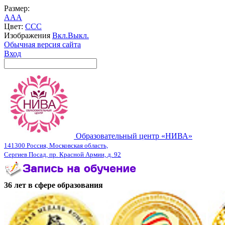
Размер:
A
A
A
Цвет:
C
C
C
Изображения
Вкл.
Выкл.
Обычная версия сайта
Вход
Образовательный центр «НИВА»
141300 Россия, Московская область,
Сергиев Посад, пр. Красной Армии, д. 92
36 лет в сфере образования