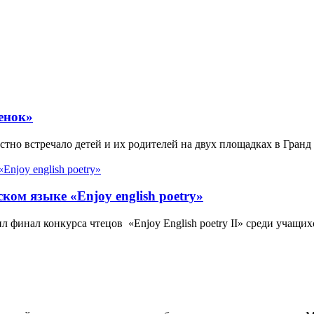
енок»
но встречало детей и их родителей на двух площадках в Гранд
ком языке «Enjoy english poetry»
 финал конкурса чтецов «Enjoy English poetry II» среди учащи