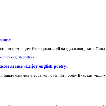
енок»
но встречало детей и их родителей на двух площадках в Гранд
ком языке «Enjoy english poetry»
 финал конкурса чтецов «Enjoy English poetry II» среди учащи