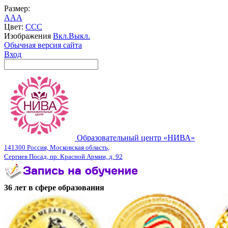
Размер:
A
A
A
Цвет:
C
C
C
Изображения
Вкл.
Выкл.
Обычная версия сайта
Вход
Образовательный центр «НИВА»
141300 Россия, Московская область,
Сергиев Посад, пр. Красной Армии, д. 92
36 лет в сфере образования