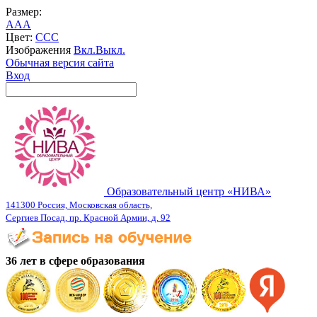
Размер:
A
A
A
Цвет:
C
C
C
Изображения
Вкл.
Выкл.
Обычная версия сайта
Вход
Образовательный центр «НИВА»
141300 Россия, Московская область,
Сергиев Посад, пр. Красной Армии, д. 92
36 лет в сфере образования