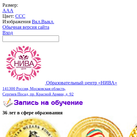
Размер:
A
A
A
Цвет:
C
C
C
Изображения
Вкл.
Выкл.
Обычная версия сайта
Вход
Образовательный центр «НИВА»
141300 Россия, Московская область,
Сергиев Посад, пр. Красной Армии, д. 92
36 лет в сфере образования