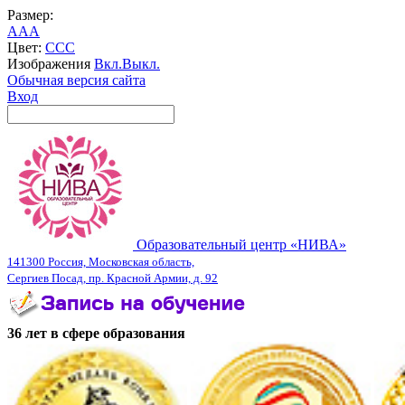
Размер:
A
A
A
Цвет:
C
C
C
Изображения
Вкл.
Выкл.
Обычная версия сайта
Вход
Образовательный центр «НИВА»
141300 Россия, Московская область,
Сергиев Посад, пр. Красной Армии, д. 92
36 лет в сфере образования