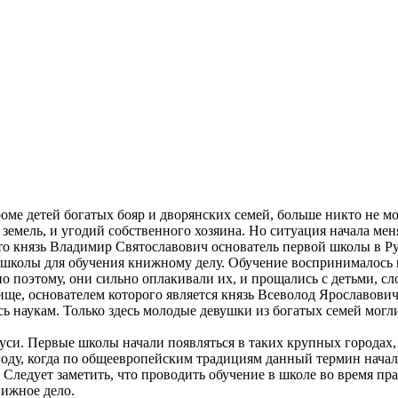
оме детей богатых бояр и дворянских семей, больше никто не мо
земель, и угодий собственного хозяина. Но ситуация начала мен
то князь Владимир Святославович основатель первой школы в Ру
 в школы для обучения книжному делу. Обучение воспринималось
о поэтому, они сильно оплакивали их, и прощались с детьми, сл
ище, основателем которого является князь Всеволод Ярославович
ь наукам. Только здесь молодые девушки из богатых семей могл
уси. Первые школы начали появляться в таких крупных городах
году, когда по общеевропейским традициям данный термин начал 
Следует заметить, что проводить обучение в школе во время пр
нижное дело.