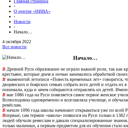
Главная страница
›
О центре «НИВА»
›
Новости
›
Начало…
4 октября 2022
Все новости
Начало…
В
Древней Руси образование не играло важной роли, так как кр
крестьяне, которые днем и ночью занимались обработкой своих 
В
знаменитой летописи «Повесть временных лет» говорится, ч
дворянских и боярских семьях собрать всех детей и отдать их
понимали, куда и зачем собираются отправлять их детей. Именн
В
мае 1086 года на Руси появляется самое первое женское учил
Всеволодовна одновременно и возглавляла училище, и обучалас
ремёслам.
В
начале 1096 года школы начинают открываться уже по всей Р
В
первые, сам термин «школа» появился на Руси только в 1382 
людей обучали ремеслам и давали специализированные знания. 
только мальчики, а первым предметом для их обучения стало к