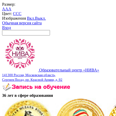
Размер:
A
A
A
Цвет:
C
C
C
Изображения
Вкл.
Выкл.
Обычная версия сайта
Вход
Образовательный центр «НИВА»
141300 Россия, Московская область,
Сергиев Посад, пр. Красной Армии, д. 92
36 лет в сфере образования