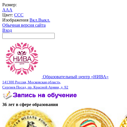
Размер:
A
A
A
Цвет:
C
C
C
Изображения
Вкл.
Выкл.
Обычная версия сайта
Вход
Образовательный центр «НИВА»
141300 Россия, Московская область,
Сергиев Посад, пр. Красной Армии, д. 92
36 лет в сфере образования