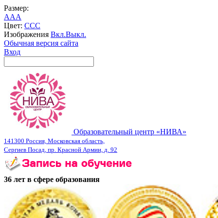
Размер:
A
A
A
Цвет:
C
C
C
Изображения
Вкл.
Выкл.
Обычная версия сайта
Вход
Образовательный центр «НИВА»
141300 Россия, Московская область,
Сергиев Посад, пр. Красной Армии, д. 92
36 лет в сфере образования