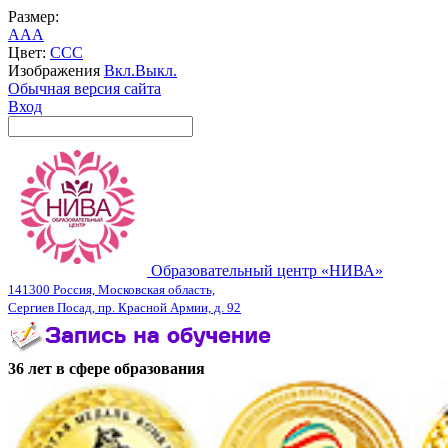
Размер:
A
A
A
Цвет:
C
C
C
Изображения
Вкл.
Выкл.
Обычная версия сайта
Вход
Образовательный центр «НИВА»
141300 Россия, Московская область,
Сергиев Посад, пр. Красной Армии, д. 92
36 лет в сфере образования