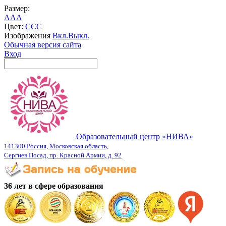
Размер:
A
A
A
Цвет:
C
C
C
Изображения
Вкл.
Выкл.
Обычная версия сайта
Вход
Образовательный центр «НИВА»
141300 Россия, Московская область,
Сергиев Посад, пр. Красной Армии, д. 92
36 лет в сфере образования