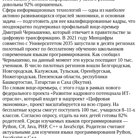
довольны 92% опрошенных.
Сфера информационных технологий — одна из наиболее
активно развивающихся отраслей экономики, и основная
задача — подготовить для нее квалифицированные кадры, что
неоднократно подчеркивал профильный вице-премьер
Дмитрий Чернышенко, который отвечает в правительстве за
цифровую трансформацию. В 2021 году Минцифры
совместно с Университетом 2035 запустили в десяти регионах
пилотный проект по бесплатному обучению школьников
современным языкам программирования. Как сообщил
Чернышенко, на данный момент эти курсы посещают 10 тыс.
учеников. В число пилотных регионов вошли Белгородская,
Новгородская, Калужская, Тульская, Оренбургская,
Нижегородская, Пензенская области, республики
Башкортостан, Татарстан и Саха (Якутия).
По словам вице-премьера, с этого года в рамках нового
федерального проекта «Развитие кадрового потенциала ИТ-
отрасли», который входит в нацпроект «Цифровая
экономика», проект масштабируется на всю страну. На
бесплатные курсы смогут поступить 100 тыс. учащихся 8–11-х
классов. Согласно опросу, отдать на них детей готовы 82%
родителей. Среди изучаемых языков программирования —
Python, C#, Java, PHP, C++ и JavaScript. Родители считают
актуальными для изучения языки программирования Python,
JavaScript и С++.