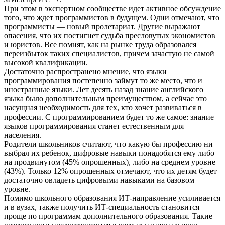
При этом в экспертном сообществе идет активное обсуждение
того, что ждет программистов в будущем. Одни отмечают, что
программисты — новый пролетариат. Другие выражают
опасения, что их постигнет судьба пресловутых экономистов
и юристов. Все помнят, как на рынке труда образовался
переизбыток таких специалистов, причем зачастую не самой
высокой квалификации.
Достаточно распространено мнение, что языки
программирования постепенно займут то же место, что и
иностранные языки. Лет десять назад знание английского
языка было дополнительным преимуществом, а сейчас это
насущная необходимость для тех, кто хочет развиваться в
профессии. С программированием будет то же самое: знание
языков программирования станет естественным для
населения.
Родители школьников считают, что какую бы профессию ни
выбрал их ребенок, цифровые навыки понадобятся ему либо
на продвинутом (45% опрошенных), либо на среднем уровне
(43%). Только 12% опрошенных отмечают, что их детям будет
достаточно овладеть цифровыми навыками на базовом
уровне.
Помимо школьного образования ИТ-направление усиливается
и в вузах, также получить ИТ-специальность становится
проще по программам дополнительного образования. Такие