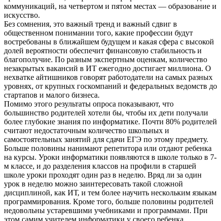
коммуникаций, на четвертом и пятом местах — образование и
искусство.
Без сомнения, это важный тренд и важный сдвиг в
общественном понимании того, какие профессии будут
востребованы в ближайшем будущем и какая сфера с высокой
долей вероятности обеспечит финансовую стабильность и
благополучие. По разным экспертным оценкам, количество
незакрытых вакансий в ИТ ежегодно достигает миллиона. О
нехватке айтишников говорят работодатели на самых разных
уровнях, от крупных госкомпаний и федеральных ведомств до
стартапов и малого бизнеса.
Помимо этого результаты опроса показывают, что
большинство родителей хотели бы, чтобы их дети получали
более глубокие знания по информатике. Почти 80% родителей
считают недостаточным количество школьных и
самостоятельных занятий для сдачи ЕГЭ по этому предмету.
Больше половины нанимают репетитора или отдают ребенка
на курсы. Уроки информатики появляются в школе только в 7-
м классе, и до разделения классов на профили в старшей
школе уроки проходят один раз в неделю. Вряд ли за один
урок в неделю можно заинтересовать такой сложной
дисциплиной, как ИТ, и тем более научить нескольким языкам
программирования. Кроме того, больше половины родителей
недовольны устаревшими учебниками и программами. При
этом самим учителем информатики у своего ребенка