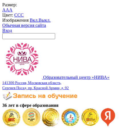
Размер:
A
A
A
Цвет:
C
C
C
Изображения
Вкл.
Выкл.
Обычная версия сайта
Вход
Образовательный центр «НИВА»
141300 Россия, Московская область,
Сергиев Посад, пр. Красной Армии, д. 92
36 лет в сфере образования