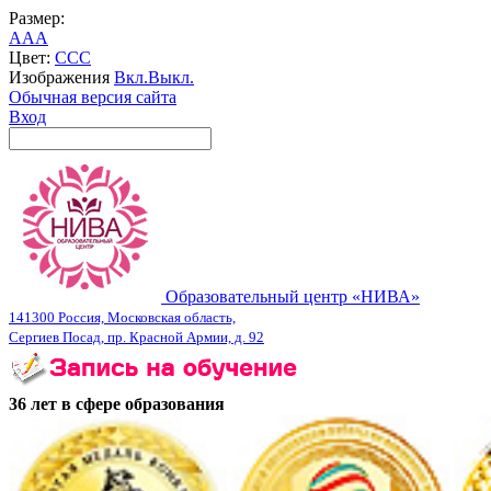
Размер:
A
A
A
Цвет:
C
C
C
Изображения
Вкл.
Выкл.
Обычная версия сайта
Вход
Образовательный центр «НИВА»
141300 Россия, Московская область,
Сергиев Посад, пр. Красной Армии, д. 92
36 лет в сфере образования