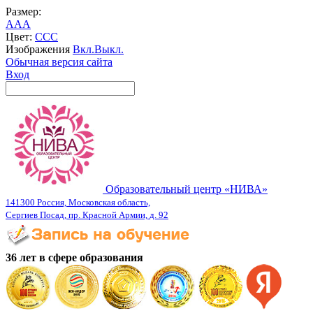
Размер:
A
A
A
Цвет:
C
C
C
Изображения
Вкл.
Выкл.
Обычная версия сайта
Вход
Образовательный центр «НИВА»
141300 Россия, Московская область,
Сергиев Посад, пр. Красной Армии, д. 92
36 лет в сфере образования