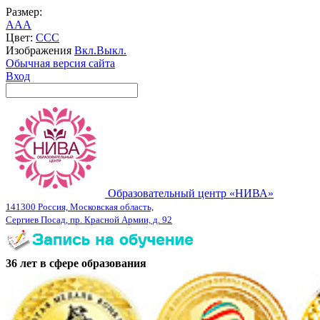
Размер:
A
A
A
Цвет:
C
C
C
Изображения
Вкл.
Выкл.
Обычная версия сайта
Вход
Образовательный центр «НИВА»
141300 Россия, Московская область,
Сергиев Посад, пр. Красной Армии, д. 92
36 лет в сфере образования