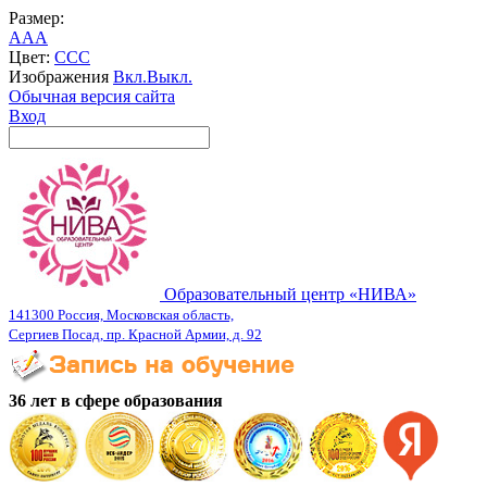
Размер:
A
A
A
Цвет:
C
C
C
Изображения
Вкл.
Выкл.
Обычная версия сайта
Вход
Образовательный центр «НИВА»
141300 Россия, Московская область,
Сергиев Посад, пр. Красной Армии, д. 92
36 лет в сфере образования