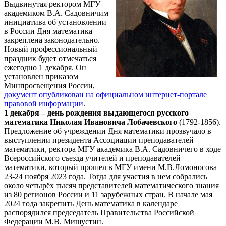
Выдвинутая ректором МГУ
академиком В.А. Садовничим
инициатива об установлении
в России Дня математика
закреплена законодательно.
Новый профессиональный
праздник будет отмечаться
ежегодно 1 декабря. Он
установлен приказом
Минпросвещения России,
документ опубликован на официальном интернет-портале
правовой информации
.
1 декабря – день рождения выдающегося русского
математика Николая Ивановича Лобачевского
(1792-1856).
Предложение об учреждении Дня математики прозвучало в
выступлении президента Ассоциации преподавателей
математики, ректора МГУ академика В.А. Садовничего в ходе
Всероссийского съезда учителей и преподавателей
математики, который прошел в МГУ имени М.В.Ломоносова
23-24 ноября 2023 года. Тогда для участия в нем собрались
около четырёх тысяч представителей математического знания
из 80 регионов России и 11 зарубежных стран. В начале мая
2024 года закрепить День математика в календаре
распорядился председатель Правительства Российской
Федерации М.В. Мишустин.