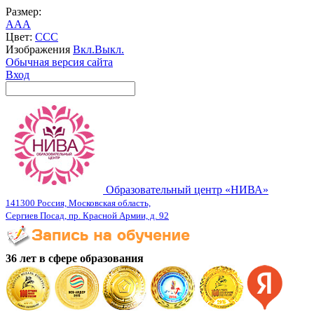
Размер:
A
A
A
Цвет:
C
C
C
Изображения
Вкл.
Выкл.
Обычная версия сайта
Вход
Образовательный центр «НИВА»
141300 Россия, Московская область,
Сергиев Посад, пр. Красной Армии, д. 92
36 лет в сфере образования