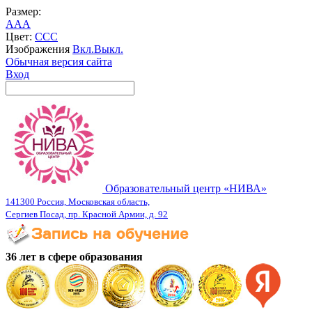
Размер:
A
A
A
Цвет:
C
C
C
Изображения
Вкл.
Выкл.
Обычная версия сайта
Вход
Образовательный центр «НИВА»
141300 Россия, Московская область,
Сергиев Посад, пр. Красной Армии, д. 92
36 лет в сфере образования