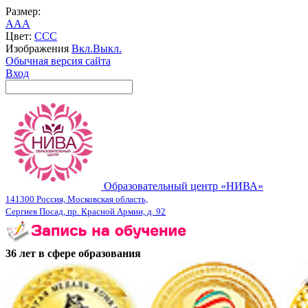
Размер:
A
A
A
Цвет:
C
C
C
Изображения
Вкл.
Выкл.
Обычная версия сайта
Вход
Образовательный центр «НИВА»
141300 Россия, Московская область,
Сергиев Посад, пр. Красной Армии, д. 92
36 лет в сфере образования