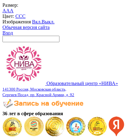
Размер:
A
A
A
Цвет:
C
C
C
Изображения
Вкл.
Выкл.
Обычная версия сайта
Вход
Образовательный центр «НИВА»
141300 Россия, Московская область,
Сергиев Посад, пр. Красной Армии, д. 92
36 лет в сфере образования