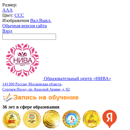
Размер:
A
A
A
Цвет:
C
C
C
Изображения
Вкл.
Выкл.
Обычная версия сайта
Вход
Образовательный центр «НИВА»
141300 Россия, Московская область,
Сергиев Посад, пр. Красной Армии, д. 92
36 лет в сфере образования