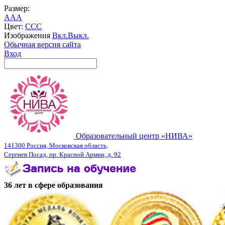
Размер:
A
A
A
Цвет:
C
C
C
Изображения
Вкл.
Выкл.
Обычная версия сайта
Вход
Образовательный центр «НИВА»
141300 Россия, Московская область,
Сергиев Посад, пр. Красной Армии, д. 92
36 лет в сфере образования