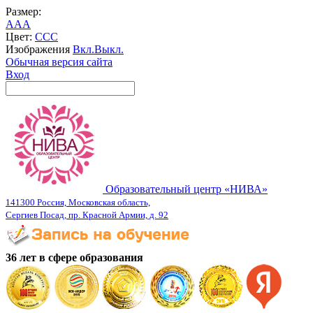
Размер:
A
A
A
Цвет:
C
C
C
Изображения
Вкл.
Выкл.
Обычная версия сайта
Вход
Образовательный центр «НИВА»
141300 Россия, Московская область,
Сергиев Посад, пр. Красной Армии, д. 92
36 лет в сфере образования