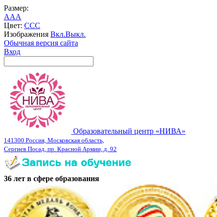
Размер:
A
A
A
Цвет:
C
C
C
Изображения
Вкл.
Выкл.
Обычная версия сайта
Вход
Образовательный центр «НИВА»
141300 Россия, Московская область,
Сергиев Посад, пр. Красной Армии, д. 92
36 лет в сфере образования