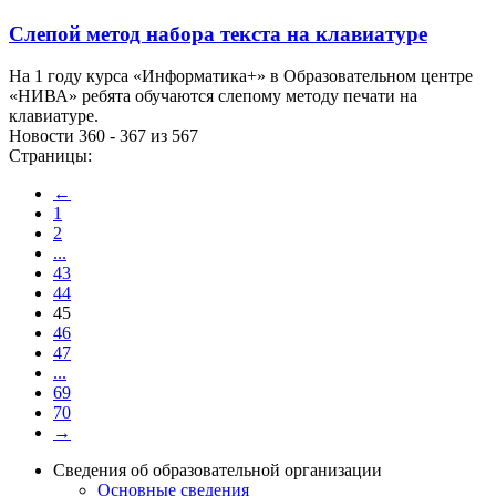
Слепой метод набора текста на клавиатуре
На 1 году курса «Информатика+» в Образовательном центре
«НИВА» ребята обучаются слепому методу печати на
клавиатуре.
Новости 360 - 367 из 567
Страницы:
←
1
2
...
43
44
45
46
47
...
69
70
→
Сведения об образовательной организации
Основные сведения