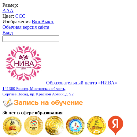
Размер:
A
A
A
Цвет:
C
C
C
Изображения
Вкл.
Выкл.
Обычная версия сайта
Вход
Образовательный центр «НИВА»
141300 Россия, Московская область,
Сергиев Посад, пр. Красной Армии, д. 92
36 лет в сфере образования