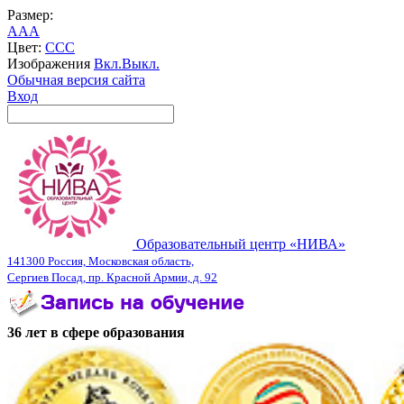
Размер:
A
A
A
Цвет:
C
C
C
Изображения
Вкл.
Выкл.
Обычная версия сайта
Вход
Образовательный центр «НИВА»
141300 Россия, Московская область,
Сергиев Посад, пр. Красной Армии, д. 92
36 лет в сфере образования