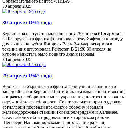
Образовательного центра «НИВА».
30 апреля 2025
30 апреля 1945 года
Берлинская наступательная операция. 30 апреля 61-я армия 1-
го Белорусского фронта форсировала реку Хафель и к исходу
дня вышла на рубеж Линдов - Валь. 3-я ударная армия в
течение дня штурмовала Рейхстаг. В 21:30 30 апреля на
куполе Рейхстага было поднято Знамя Победы.
28 апреля 2025
29 апреля 1945 года
Войска 1-го Украинского фронта вели уличные бои в юго-
западной части Берлина. Противник оказывал сопротивление,
опираясь на оборонительные укрепления, построенные вдоль
окружной железной дороги. Советские части при поддержке
артиллерии прорвали вражескую оборону и заняли
железнодорожные станции Гогенцоллерндамм и Халензее.
Ожесточённые бои продолжались в городском районе
Шенеберг. Нашими войсками занято здание ратуши,
несколько станций метрополитена, трамвайный парк и