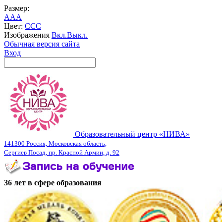
Размер:
A
A
A
Цвет:
C
C
C
Изображения
Вкл.
Выкл.
Обычная версия сайта
Вход
Образовательный центр «НИВА»
141300 Россия, Московская область,
Сергиев Посад, пр. Красной Армии, д. 92
36 лет в сфере образования