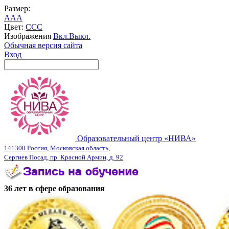
Размер:
A
A
A
Цвет:
C
C
C
Изображения
Вкл.
Выкл.
Обычная версия сайта
Вход
Образовательный центр «НИВА»
141300 Россия, Московская область,
Сергиев Посад, пр. Красной Армии, д. 92
36 лет в сфере образования