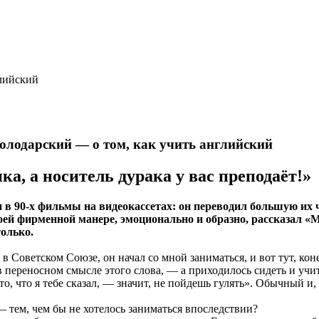
глийский
олодарский — о том, как учить английский
ка, а носитель дурака у вас преподаёт!»
 в 90-х фильмы на видеокассетах: он переводил большую их ч
й фирменной манере, эмоционально и образно, рассказал «Ме
только.
в Советском Союзе, он начал со мной заниматься, и вот тут, ко
 в переносном смысле этого слова, — а приходилось сидеть и учи
 то, что я тебе сказал, — значит, не пойдешь гулять». Обычный
— тем, чем бы не хотелось заниматься впоследствии?