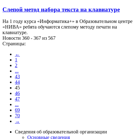
Слепой метод набора текста на клавиатуре
На 1 году курса «Информатика+» в Образовательном центре
«НИВА» ребята обучаются слепому методу печати на
клавиатуре.
Новости 360 - 367 из 567
Страницы:
←
1
2
...
43
44
45
46
47
...
69
70
→
Сведения об образовательной организации
Основные сведения