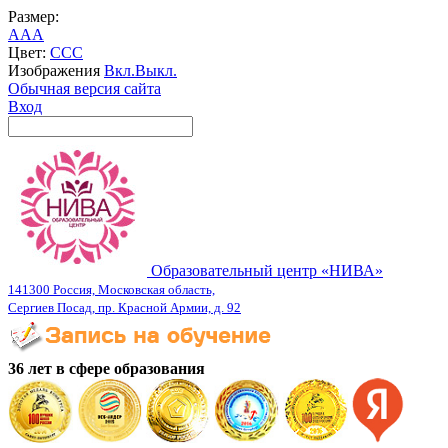
Размер:
A
A
A
Цвет:
C
C
C
Изображения
Вкл.
Выкл.
Обычная версия сайта
Вход
Образовательный центр «НИВА»
141300 Россия, Московская область,
Сергиев Посад, пр. Красной Армии, д. 92
36 лет в сфере образования