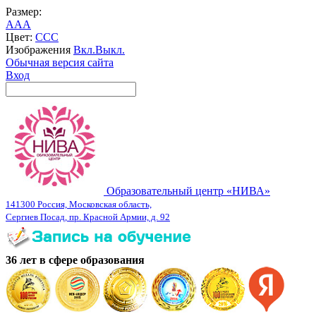
Размер:
A
A
A
Цвет:
C
C
C
Изображения
Вкл.
Выкл.
Обычная версия сайта
Вход
Образовательный центр «НИВА»
141300 Россия, Московская область,
Сергиев Посад, пр. Красной Армии, д. 92
36 лет в сфере образования