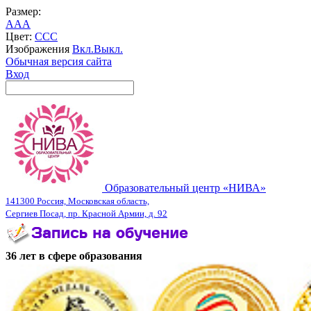
Размер:
A
A
A
Цвет:
C
C
C
Изображения
Вкл.
Выкл.
Обычная версия сайта
Вход
Образовательный центр «НИВА»
141300 Россия, Московская область,
Сергиев Посад, пр. Красной Армии, д. 92
36 лет в сфере образования