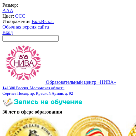
Размер:
A
A
A
Цвет:
C
C
C
Изображения
Вкл.
Выкл.
Обычная версия сайта
Вход
Образовательный центр «НИВА»
141300 Россия, Московская область,
Сергиев Посад, пр. Красной Армии, д. 92
36 лет в сфере образования