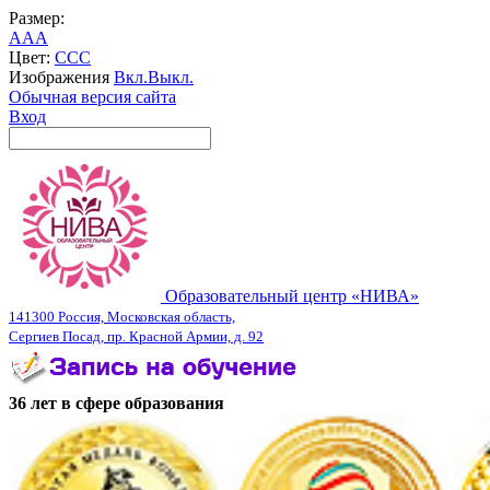
Размер:
A
A
A
Цвет:
C
C
C
Изображения
Вкл.
Выкл.
Обычная версия сайта
Вход
Образовательный центр «НИВА»
141300 Россия, Московская область,
Сергиев Посад, пр. Красной Армии, д. 92
36 лет в сфере образования