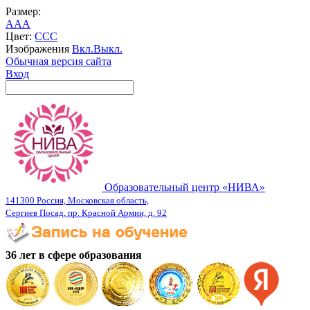
Размер:
A
A
A
Цвет:
C
C
C
Изображения
Вкл.
Выкл.
Обычная версия сайта
Вход
Образовательный центр «НИВА»
141300 Россия, Московская область,
Сергиев Посад, пр. Красной Армии, д. 92
36 лет в сфере образования