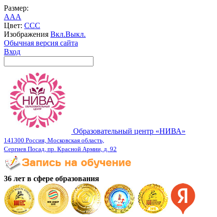
Размер:
A
A
A
Цвет:
C
C
C
Изображения
Вкл.
Выкл.
Обычная версия сайта
Вход
Образовательный центр «НИВА»
141300 Россия, Московская область,
Сергиев Посад, пр. Красной Армии, д. 92
36 лет в сфере образования