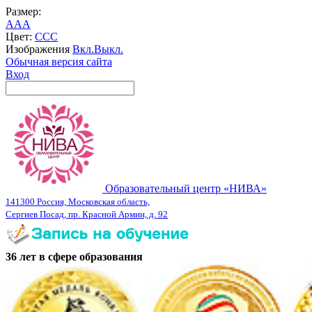
Размер:
A
A
A
Цвет:
C
C
C
Изображения
Вкл.
Выкл.
Обычная версия сайта
Вход
Образовательный центр «НИВА»
141300 Россия, Московская область,
Сергиев Посад, пр. Красной Армии, д. 92
36 лет в сфере образования