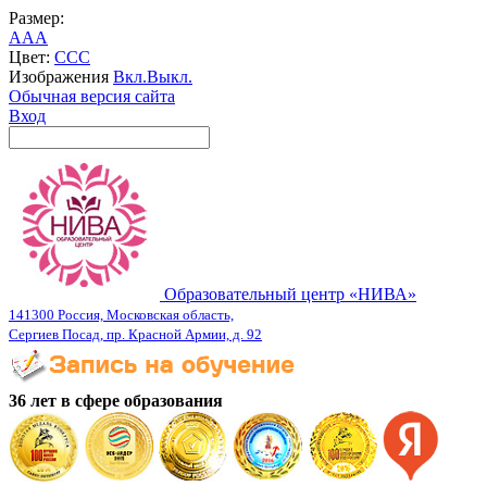
Размер:
A
A
A
Цвет:
C
C
C
Изображения
Вкл.
Выкл.
Обычная версия сайта
Вход
Образовательный центр «НИВА»
141300 Россия, Московская область,
Сергиев Посад, пр. Красной Армии, д. 92
36 лет в сфере образования