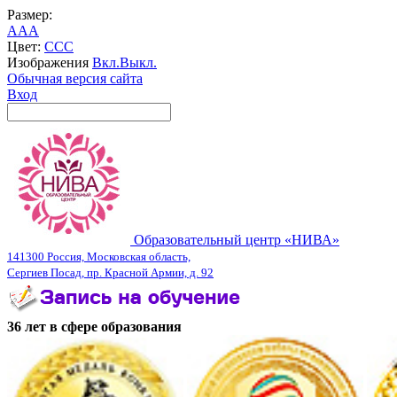
Размер:
A
A
A
Цвет:
C
C
C
Изображения
Вкл.
Выкл.
Обычная версия сайта
Вход
Образовательный центр «НИВА»
141300 Россия, Московская область,
Сергиев Посад, пр. Красной Армии, д. 92
36 лет в сфере образования