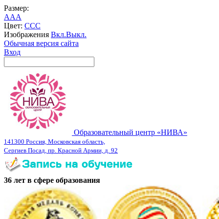
Размер:
A
A
A
Цвет:
C
C
C
Изображения
Вкл.
Выкл.
Обычная версия сайта
Вход
Образовательный центр «НИВА»
141300 Россия, Московская область,
Сергиев Посад, пр. Красной Армии, д. 92
36 лет в сфере образования