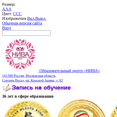
Размер:
A
A
A
Цвет:
C
C
C
Изображения
Вкл.
Выкл.
Обычная версия сайта
Вход
Образовательный центр «НИВА»
141300 Россия, Московская область,
Сергиев Посад, пр. Красной Армии, д. 92
36 лет в сфере образования