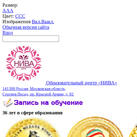
Размер:
A
A
A
Цвет:
C
C
C
Изображения
Вкл.
Выкл.
Обычная версия сайта
Вход
Образовательный центр «НИВА»
141300 Россия, Московская область,
Сергиев Посад, пр. Красной Армии, д. 92
36 лет в сфере образования