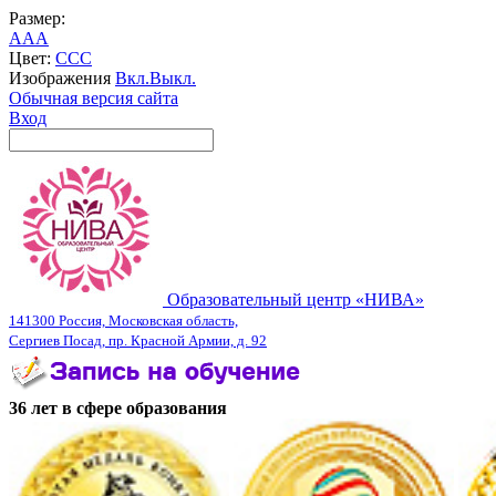
Размер:
A
A
A
Цвет:
C
C
C
Изображения
Вкл.
Выкл.
Обычная версия сайта
Вход
Образовательный центр «НИВА»
141300 Россия, Московская область,
Сергиев Посад, пр. Красной Армии, д. 92
36 лет в сфере образования