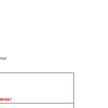
иты!
003667