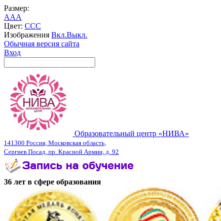
Размер:
A
A
A
Цвет:
C
C
C
Изображения
Вкл.
Выкл.
Обычная версия сайта
Вход
Образовательный центр «НИВА»
141300 Россия, Московская область,
Сергиев Посад, пр. Красной Армии, д. 92
36 лет в сфере образования