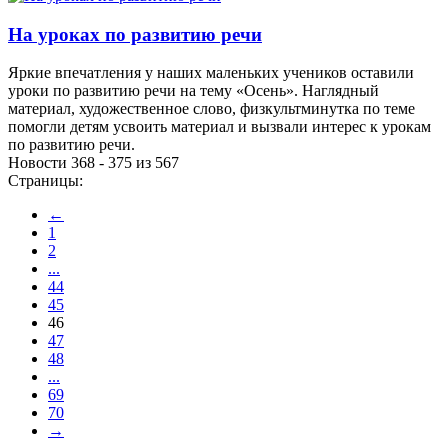
На уроках по развитию речи
Яркие впечатления у наших маленьких учеников оставили
уроки по развитию речи на тему «Осень». Наглядный
материал, художественное слово, физкультминутка по теме
помогли детям усвоить материал и вызвали интерес к урокам
по развитию речи.
Новости 368 - 375 из 567
Страницы:
←
1
2
...
44
45
46
47
48
...
69
70
→